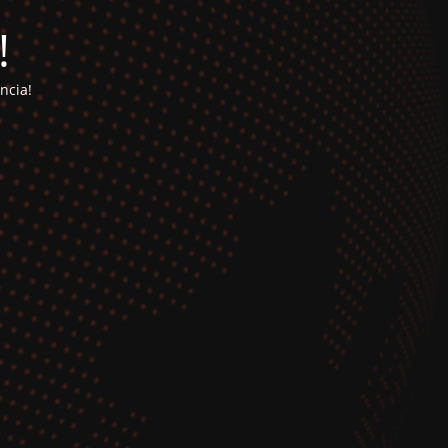
!
ncia!