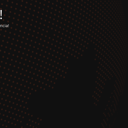
!
ncia!