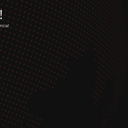
!
ncia!