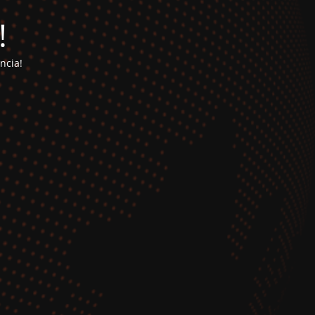
!
ncia!